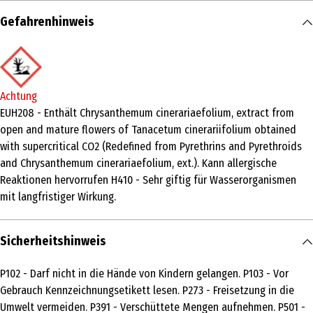
Inhalt
Gefahrenhinweis
3 ml
Produkttyp
Hygiene
Achtung
Inhaltsstoffe
EUH208 - Enthält Chrysanthemum cinerariaefolium, extract from
open and mature flowers of Tanacetum cinerariifolium obtained
ETHYL BUTYLACETYLAMINOPROPIONATE ; EG-Nr.: 257-835-0; CAS-Nr.:
with supercritical CO2 (Redefined from Pyrethrins and Pyrethroids
52304-36-6. Chrysanthemum cinerariaefolium, extract from open
and Chrysanthemum cinerariaefolium, ext.). Kann allergische
and mature flowers of Tanacetum cinerariifolium obtained with
Reaktionen hervorrufen H410 - Sehr giftig für Wasserorganismen
supercritical CO2 (Redefined from Pyrethrins and Pyrethroids and
mit langfristiger Wirkung.
Chrysanthemum cinerariaefolium, ext.) ; EG-Nr.: 289-699-3; CAS-Nr.:
89997-63-7
Sicherheitshinweis
Tierart
Katze
P102 - Darf nicht in die Hände von Kindern gelangen. P103 - Vor
Anwendungshinweis
Gebrauch Kennzeichnungsetikett lesen. P273 - Freisetzung in die
Umwelt vermeiden. P391 - Verschüttete Mengen aufnehmen. P501 -
1 Pipette (= 1,0 ml). Wiederholen Sie die Anwendung alle 4