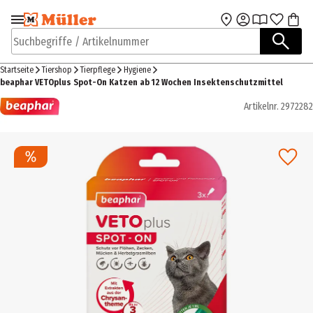
Zur Navigation
Zum Hauptinhalt
springen
springen
Suchbegriffe / Artikelnummer
Startseite
Tiershop
Tierpflege
Hygiene
beaphar VETOplus Spot-On Katzen ab 12 Wochen Insektenschutzmittel
Artikelnr.
2972282