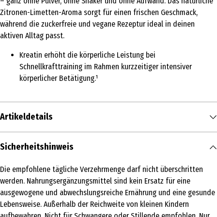
– ganz ohne Pulver, ohne Shaker und ohne Aufwand. Das natürliche
Zitronen-Limetten-Aroma sorgt für einen frischen Geschmack,
während die zuckerfreie und vegane Rezeptur ideal in deinen
aktiven Alltag passt.
Kreatin erhöht die körperliche Leistung bei
Schnellkrafttraining im Rahmen kurzzeitiger intensiver
körperlicher Betätigung.¹
Artikeldetails
Inhalt
Sicherheitshinweis
240 g
Die empfohlene tägliche Verzehrmenge darf nicht überschritten
Produkttyp
werden. Nahrungsergänzungsmittel sind kein Ersatz für eine
Muskeln & Gelenke
ausgewogene und abwechslungsreiche Ernährung und eine gesunde
Lebensweise. Außerhalb der Reichweite von kleinen Kindern
Warnhinweis
aufbewahren. Nicht für Schwangere oder Stillende empfohlen. Nur