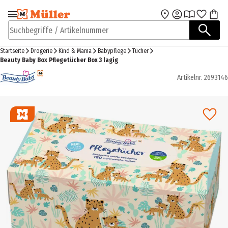
Zur Navigation
Zum Hauptinhalt
springen
springen
Suchbegriffe / Artikelnummer
Startseite
Drogerie
Kind & Mama
Babypflege
Tücher
Beauty Baby Box Pflegetücher Box 3 lagig
Artikelnr.
2693146