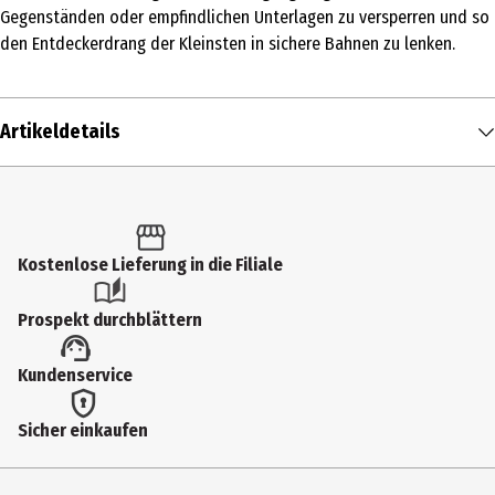
Gegenständen oder empfindlichen Unterlagen zu versperren und so
den Entdeckerdrang der Kleinsten in sichere Bahnen zu lenken.
Artikeldetails
Inhalt
1 Stk.
Produkttyp
Kostenlose Lieferung in die Filiale
Sicherung & Verschlüsse
Prospekt durchblättern
Hersteller
Kundenservice
EURET3000 GmbH
Herstelleradresse
Sicher einkaufen
Sternstr. 20, 85609 Aschheim
Kontaktmöglichkeit