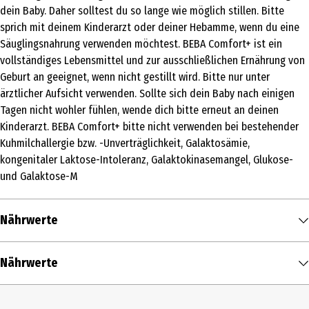
dein Baby. Daher solltest du so lange wie möglich stillen. Bitte
Zutaten
sprich mit deinem Kinderarzt oder deiner Hebamme, wenn du eine
LAKTOSE (aus MILCH), pflanzliche Öle (Sonnenblume, Raps), Stärke,
Säuglingsnahrung verwenden möchtest. BEBA Comfort+ ist ein
hydrolysiertes MOLKENEIWEISS, Galacto-Oligosaccharide (mit
vollständiges Lebensmittel und zur ausschließlichen Ernährung von
LAKTOSE), Kaliumorthophosphate, Calciumcitrate,
Geburt an geeignet, wenn nicht gestillt wird. Bitte nur unter
Magnesiumchlorid, Cholinbitartrat, Fructo-Oligosaccharide, Öl aus
ärztlicher Aufsicht verwenden. Sollte sich dein Baby nach einigen
Mortierella alpina, Öl aus der Mikroalge Schizochytrium sp. (T18),
Tagen nicht wohler fühlen, wende dich bitte erneut an deinen
L-Arginin, Kaliumchlorid, Natriumchlorid, Vitaminmischung (Vitamin
Kinderarzt. BEBA Comfort+ bitte nicht verwenden bei bestehender
C, Vitamin E, Niacin, Pantothensäure, Vitamin A, Thiamin, Riboflavin,
Kuhmilchallergie bzw. -Unverträglichkeit, Galaktosämie,
Vitamin B6, Folsäure, Vitamin K, Vitamin D, Biotin, Vitamin B12), L-
kongenitaler Laktose-Intoleranz, Galaktokinasemangel, Glukose-
Histidin, Milchsäurebakterien (L. reuteri)*, L-Phenylalanin, Taurin,
und Galaktose-M
Inositol, Eisensulfat, Calciumorthophosphate, Nukleotide (Cytidin-
5‘-monophosphat, Uridin-5‘-monophosphat, Adenosin-5‘-
monophoshat, Guanosin-5‘-monophosphat), L-Carnitin, Zinksulfat,
Nährwerte
Kupfersulfat, Mangansulfat, Kaliumjodid, Natriumselenat. *L.
reuteri (DSM 17938) wird exklusiv unter der Lizenz von BioGaia
Nährwerte je
100 ml
Nährwerte
eingesetzt.
Brennwert
67 kcal / 280 kJ
Allergenhinweis
Zusammensetzung
Tagesdosis*
% der empfohlenen
Fett in g
3,5 g