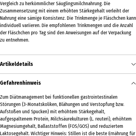
Vergleich zu herkömmlicher Säuglingsmilchnahrung. Die
Zusammensetzung mit einem erhöhten Stärkegehalt verleiht der
Nahrung eine sämige Konsistenz. Die Trinkmenge je Fläschchen kann
individuell variieren. Die empfohlenen Trinkmengen und die Anzahl
der Fläschchen pro Tag sind den Anweisungen auf der Verpackung
zu entnehmen.
Artikeldetails
Inhalt
Gefahrenhinweis
500 g
Zum Diätmanagement bei funktionellen gastrointestinalen
Produkttyp
Störungen (3-Monatskoliken, Blähungen und Verstopfung bzw.
Spezialnahrung
Aufstoßen und Spucken) mit erhöhtem Stärkegehalt,
aufgespaltenem Protein, Milchsäurekulturen (L. reuteri), erhöhtem
Altersempfehlung ab
Magnesiumgehalt, Ballaststoffen (FOS/GOS) und reduziertem
0 Jahre
Laktosegehalt. Wichtiger Hinweis: Stillen ist die beste Ernährung für