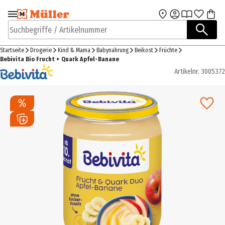
Zur Navigation
Zum Hauptinhalt
springen
springen
Suchbegriffe / Artikelnummer
Startseite
Drogerie
Kind & Mama
Babynahrung
Beikost
Früchte
Bebivita Bio Frucht + Quark Apfel-Banane
Artikelnr.
3005372