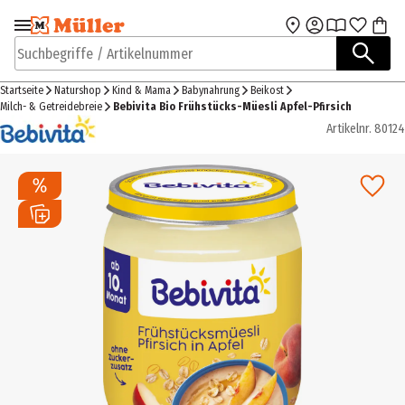
Zur Navigation
Zum Hauptinhalt
springen
springen
Suchbegriffe / Artikelnummer
Startseite
Naturshop
Kind & Mama
Babynahrung
Beikost
Milch- & Getreidebreie
Bebivita Bio Frühstücks-Müesli Apfel-Pfirsich
Artikelnr.
80124