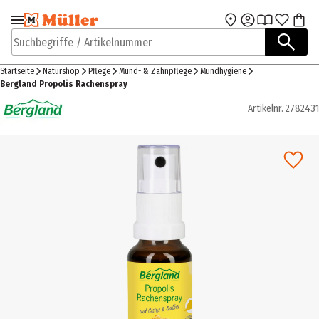
Zur Navigation
Zum Hauptinhalt
springen
springen
Suchbegriffe / Artikelnummer
Startseite
Naturshop
Pflege
Mund- & Zahnpflege
Mundhygiene
Bergland Propolis Rachenspray
Artikelnr.
2782431