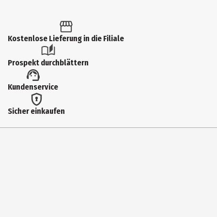
Inhalt
1 Stk.
Produkttyp
Kostenlose Lieferung in die Filiale
Comics & Mangas
Prospekt durchblättern
Autor
Kundenservice
Miura, Kentaro
Genre
Sicher einkaufen
Comics & Manga
Erscheinungsjahr
2017
ISBN Ausgangsbuch
9783741603433
Seitenzahl