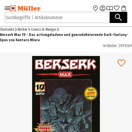
Zur Navigation
Zum Hauptinhalt
springen
springen
Suchbegriffe / Artikelnummer
Startseite
Bücher
Comics & Mangas
Berserk Max 19 - Das actiongeladene und genredefinierende Dark-Fantasy-
Epos von Kentaro Miura
Artikelnr.
2991569