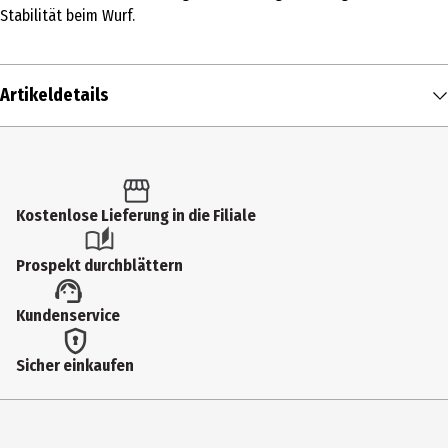
Stabilität beim Wurf.
Artikeldetails
Inhalt
1 Stk.
Produkttyp
Kostenlose Lieferung in die Filiale
Pfeile, Spiele und Zubehör
Prospekt durchblättern
Altersempfehlung ab
Kundenservice
14 Jahre
Zielgruppe
Sicher einkaufen
Jugendliche|Erwachsene
Hersteller