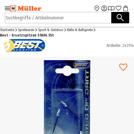
Zur Navigation
Zum Hauptinhalt
springen
springen
Suchbegriffe / Artikelnummer
Startseite
Spielwaren
Sport & Outdoor
Bälle & Ballspiele
Best - Ersatzspitzen STAHL 3St
Artikelnr.
243114