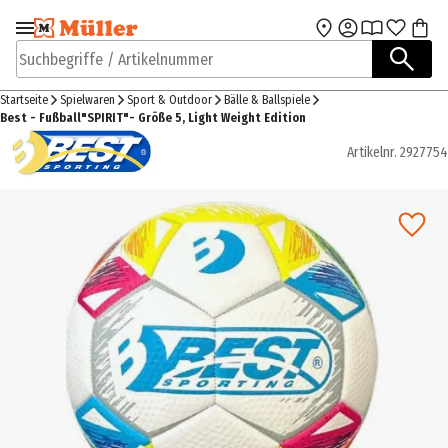
Zur Navigation
Zum Hauptinhalt
springen
springen
Suchbegriffe / Artikelnummer
Startseite
Spielwaren
Sport & Outdoor
Bälle & Ballspiele
Best - Fußball"SPIRIT"- Größe 5, Light Weight Edition
Artikelnr.
2927754