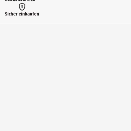
Altersempfehlung bis
Sicher einkaufen
99 Jahre
Artikelnummer des Herstellers
MO10076
Zielgruppe
Kindergartenkinder|Grundschüler|Jugendliche|Erwachsene
Hersteller
BEST Sport&Freizeit GmbH
Herstelleradresse
Mittelwendung 22 28844 Weyhe-Dreye
Kontaktmöglichkeit
https://www.best-deutschland.de/