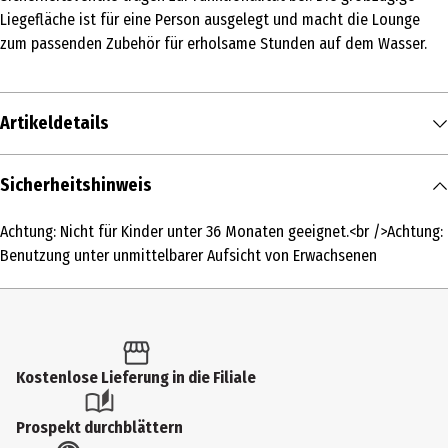
Liegefläche ist für eine Person ausgelegt und macht die Lounge
zum passenden Zubehör für erholsame Stunden auf dem Wasser.
Artikeldetails
Inhalt
Sicherheitshinweis
1 Stk.
Achtung: Nicht für Kinder unter 36 Monaten geeignet.<br />Achtung:
Produkttyp
Benutzung unter unmittelbarer Aufsicht von Erwachsenen
Aufblasartikel
Altersempfehlung ab
14 Jahre
Kostenlose Lieferung in die Filiale
Artikelnummer des Herstellers
43015
Prospekt durchblättern
Besonderheiten