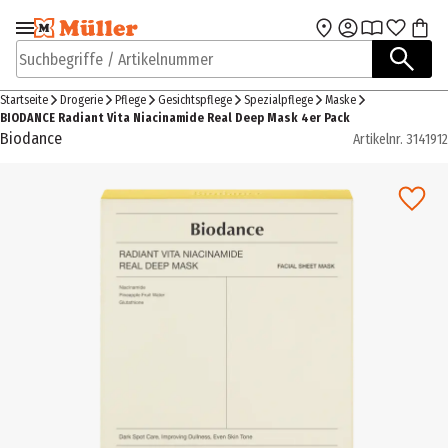
Zur Navigation
Zum Hauptinhalt
springen
springen
Suchbegriffe / Artikelnummer
Startseite
Drogerie
Pflege
Gesichtspflege
Spezialpflege
Maske
BIODANCE Radiant Vita Niacinamide Real Deep Mask 4er Pack
Biodance
Artikelnr.
3141912