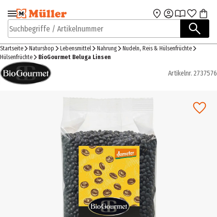
Zur Navigation
Zum Hauptinhalt
springen
springen
Suchbegriffe / Artikelnummer
Startseite
Naturshop
Lebensmittel
Nahrung
Nudeln, Reis & Hülsenfrüchte
Hülsenfrüchte
BioGourmet Beluga Linsen
Artikelnr.
2737576