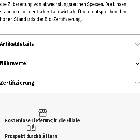
die Zubereitung von abwechslungsreichen Speisen. Die Linsen
stammen aus deutscher Landwirtschaft und entsprechen den
hohen Standards der Bio-Zertifizierung.
Artikeldetails
Inhalt
Nährwerte
250 g
Nährwerte je
100 g
Produkttyp
Zertifizierung
Brennwert
309 kcal / 1.293 kJ
Hülsenfrüchte
Fett in g
1,4 g
Zutaten
- davon gesättigte Fettsäuren in g
0,2 g
Schwarze Linsen, getrocknet.
Kostenlose Lieferung in die Filiale
Kohlenhydrate in g
49 g
Allergenhinweis
- davon Zucker in g
2,5 g
Kann Spuren von Gluten, Schalenfrüchten, Sesam enthalten
Prospekt durchblättern