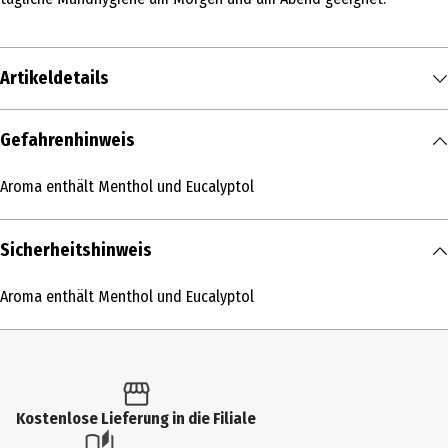
Artikeldetails
Inhalt
Gefahrenhinweis
75 ml
Aroma enthält Menthol und Eucalyptol
Produkttyp
Zahncreme
Sicherheitshinweis
Inhaltsstoffe
Aroma enthält Menthol und Eucalyptol
AQUA, HYDROXYAPATITE, GLYCERIN, HYDRATED SILICA, SORBITOL,
XYLITOL, SODIUM MYRISTOYL SARCOSINATE, CELLULOSE GUM,
PROPANEDIOL, SILICA, SODIUM METHYL COCOYL TAURATE, 1,2-
HEXANEDIOL, CAPRYLYL GLYCOL, ZINC PCA, SODIUM SACCHARIN,
SODIUM CHLORIDE, BISABOLOL, ALLANTOIN, AROMA.
Kostenlose Lieferung in die Filiale
Anwendungshinweis