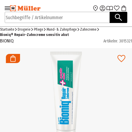
Zur Navigation
Zum Hauptinhalt
springen
springen
Suchbegriffe / Artikelnummer
Startseite
Drogerie
Pflege
Mund- & Zahnpflege
Zahncreme
Bioniq® Repair-Zahncreme sensitiv akut
BIONIQ
Artikelnr.
3015321