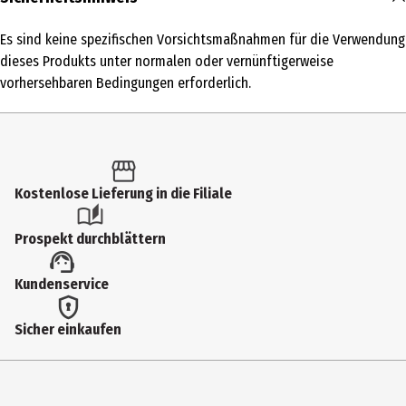
50 ml
Es sind keine spezifischen Vorsichtsmaßnahmen für die Verwendung
Produkttyp
dieses Produkts unter normalen oder vernünftigerweise
Handpflege
vorhersehbaren Bedingungen erforderlich.
Einsatzbereich
Handpflege
Hauttyp
Kostenlose Lieferung in die Filiale
trockene Haut
Inhaltsstoffe
Prospekt durchblättern
863736 08 - INGREDIENTS: AQUA / WATER / EAU • GLYCERIN •
Kundenservice
ISOPROPYL PALMITATE • BUTYROSPERMUM PARKII BUTTER / SHEA
BUTTER • PROPANEDIOL • CETYL ALCOHOL • MYRISTYL MYRISTATE •
Sicher einkaufen
ZEA MAYS STARCH / CORN STARCH • NIACINAMIDE • PARFUM /
FRAGRANCE • CERAMIDE NP • CARBOMER • SODIUM HYDROXIDE •
MANNOSE • HYDROXYACETOPHENONE • CAPRYLYL GLYCOL •
VITREOSCILLA FERMENT • POLYGLYCERYL-3 METHYLGLUCOSE