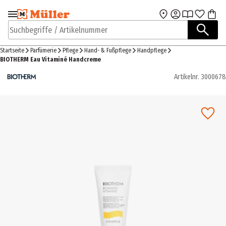
Zur Navigation
Zum Hauptinhalt
springen
springen
Suchbegriffe / Artikelnummer
Startseite
Parfümerie
Pflege
Hand- & Fußpflege
Handpflege
BIOTHERM Eau Vitaminé Handcreme
Artikelnr.
3000678