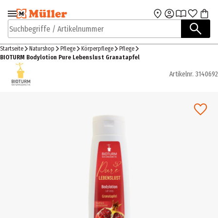
Zur Navigation
Zum Hauptinhalt
springen
springen
Suchbegriffe / Artikelnummer
Startseite
Naturshop
Pflege
Körperpflege
Pflege
BIOTURM Bodylotion Pure Lebenslust Granatapfel
Artikelnr.
3140692