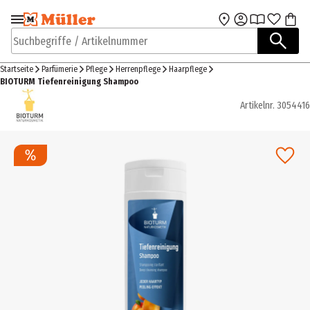
Zur Navigation
Zum Hauptinhalt
springen
springen
Suchbegriffe / Artikelnummer
Startseite
Parfümerie
Pflege
Herrenpflege
Haarpflege
BIOTURM Tiefenreinigung Shampoo
Artikelnr.
3054416