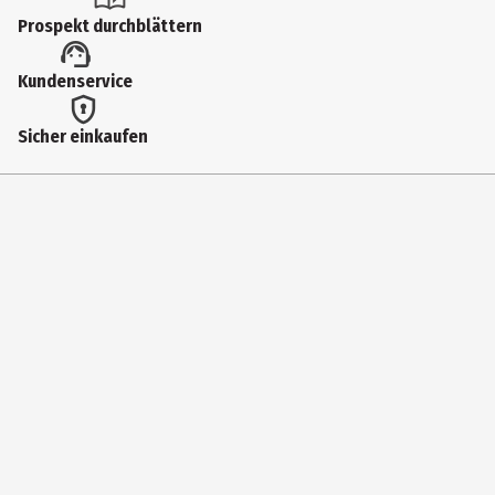
reinigend
Prospekt durchblättern
Haartyp
Kundenservice
alle Haartypen
Inhaltsstoffe
Sicher einkaufen
Aqua, Sodium Coco-Sulfate, Coco-Glucoside, Glycerin, Cellulose,
Citric Acid, Prunus Armeniaca Kernel Oil, Lysine, Sodium Chloride,
Pentylene Glycol**, Xanthan Gum, Phenylpropanol, Sodium
Benzoate, Potassium Sorbate, Parfum, Limonene, Citral, Linalool *
aus kontrolliert biologischem Anbau | ** aus pflanzlicher Herkunft
Kontrollierte Naturkosmetik: ohne synth. Duft- und Farbstoffe, PEG
und Paraffinöl.
Zertifizierung
BDIH
Eigenschaften
ohne Parabene|ohne synthetische Duftstoffe|ohne Silikone|ohne