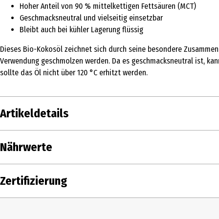
Hoher Anteil von 90 % mittelkettigen Fettsäuren (MCT)
Geschmacksneutral und vielseitig einsetzbar
Bleibt auch bei kühler Lagerung flüssig
Dieses Bio-Kokosöl zeichnet sich durch seine besondere Zusammense
Verwendung geschmolzen werden. Da es geschmacksneutral ist, kann 
sollte das Öl nicht über 120 °C erhitzt werden.
Artikeldetails
Inhalt
250 ml
Nährwerte
Produkttyp
Essig & Öl
Nährwerte je
Zertifizierung
Zutaten
Zutaten: 90 % MCT-Öl* (mittelkettige Tri
Brennwert
Zertifizierung
EU-Bio
Fett in g