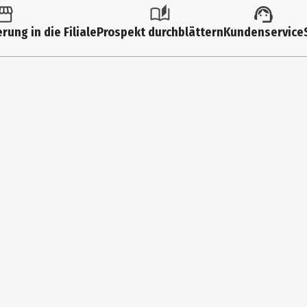
9
rung in die Filiale
Prospekt durchblättern
Kundenservice
0
0
0
0