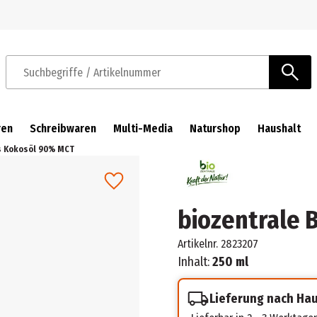
Zur Navigation springen
Zum Hauptinhalt springen
Suchbegriffe / Artikelnummer
ren
Schreibwaren
Multi-Media
Naturshop
Haushalt
es Kokosöl 90% MCT
biozentrale 
Artikelnr.
2823207
Inhalt:
250 ml
Lieferung nach Ha