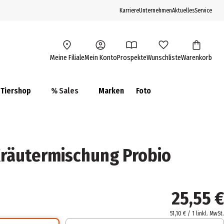
Karriere
Unternehmen
Aktuelles
Service
Meine Filiale
Mein Konto
Prospekte
Wunschliste
Warenkorb
Tiershop
% Sales
Marken
Foto
Kräutermischung Probio
25,55 €
51,10 € / 1 l
inkl. MwSt.