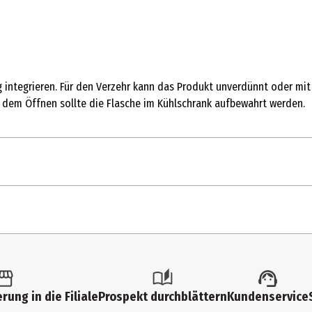
tag integrieren. Für den Verzehr kann das Produkt unverdünnt oder
 dem Öffnen sollte die Flasche im Kühlschrank aufbewahrt werden.
Tagesdosis*
% der empfohl
hrsmenge darf nicht überschritten werden. Nahrungsergänzungsmitte
en Sie auf eine gesunde Lebensweise. Außerhalb der Reichweite von
12.2 mg
--
rung in die Filiale
Prospekt durchblättern
Kundenservice
10.5 mg
--