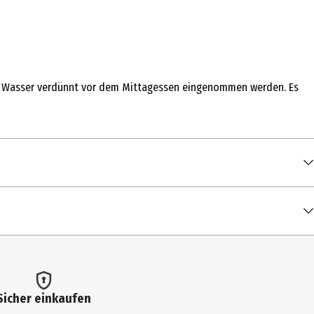
 mit Wasser verdünnt vor dem Mittagessen eingenommen werden. Es
enen Tageszufuhr**
l sollten nicht als Ersatz für eine ausgewogene und
 kleinen Kindern aufbewahren.
Sicher einkaufen