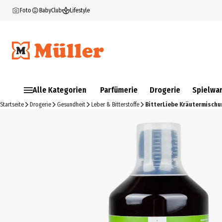
Foto
BabyClub
Lifestyle
Alle Kategorien
Parfümerie
Drogerie
Spielwa
Startseite
Drogerie
Gesundheit
Leber & Bitterstoffe
BitterLiebe Kräutermischu