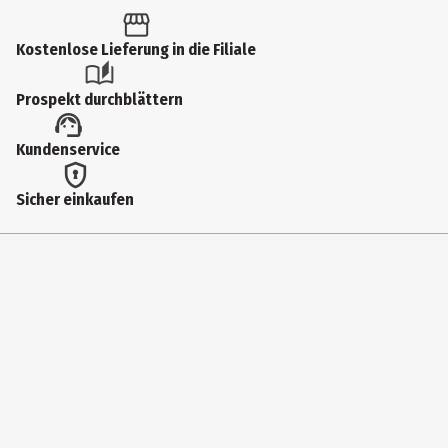
1 Stk.
Altersfreigabe
Kostenlose Lieferung in die Filiale
FSK 12
Prospekt durchblättern
Produkttyp
Kundenservice
Multimedia
Bildformat
Sicher einkaufen
HD
Anzahl Bonusdiscs
0
Hauptgenre
Anime|Action|Fantasy|TV-Serie
Laufzeit in min (gesamt)
200