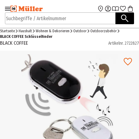
Zur Navigation
Zum Hauptinhalt
springen
springen
Suchbegriffe / Artikelnummer
Startseite
Haushalt
Wohnen & Dekorieren
Outdoor
Outdoorzubehör
BLACK COFFEE Schlüsselfinder
BLACK COFFEE
Artikelnr.
2722827