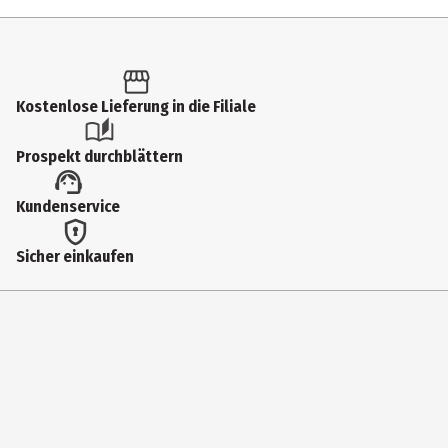
Outdoorzubehör
Artikelnummer des Herstellers
200325-6
Kostenlose Lieferung in die Filiale
Hersteller
Mundalado Lda - Black Coffee
Prospekt durchblättern
Herstelleradresse
Kundenservice
Rua da Fonte Santa, 1364400-157 Villa Nova de Gaia Portugal
Sicher einkaufen