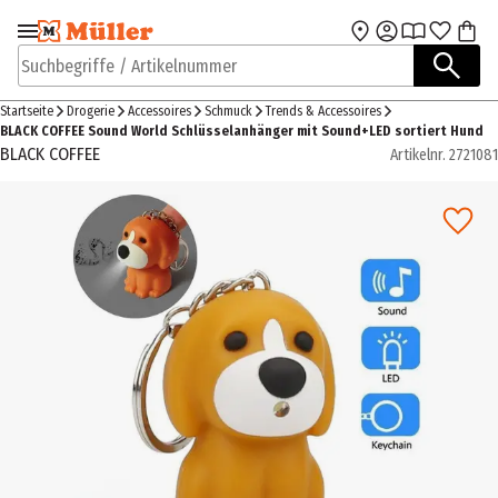
Zur Navigation
Zum Hauptinhalt
springen
springen
Suchbegriffe / Artikelnummer
Startseite
Drogerie
Accessoires
Schmuck
Trends & Accessoires
BLACK COFFEE Sound World Schlüsselanhänger mit Sound+LED sortiert Hund
BLACK COFFEE
Artikelnr.
2721081