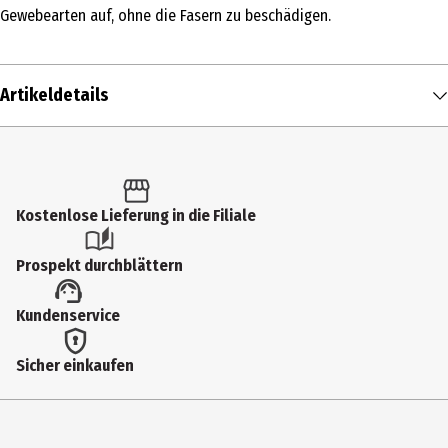
Gewebearten auf, ohne die Fasern zu beschädigen.
Artikeldetails
Inhalt
1 Stk.
Produkttyp
Kostenlose Lieferung in die Filiale
Textilpflege
Prospekt durchblättern
Inhaltsstoffe
Kundenservice
-
Hersteller
Sicher einkaufen
Lion Spirit Production&Sales GmbH
Herstelleradresse