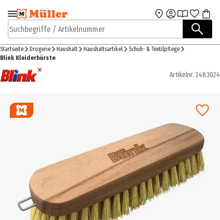
Zur Navigation
Zum Hauptinhalt
springen
springen
Suchbegriffe / Artikelnummer
Startseite
Drogerie
Haushalt
Haushaltsartikel
Schuh- & Textilpflege
Blink Kleiderbürste
Artikelnr.
2483024