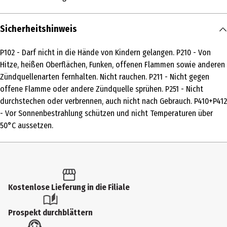
Inhaltsstoffe
Sicherheitshinweis
Parfums, Aerosol
Lagerhinweis
P102 - Darf nicht in die Hände von Kindern gelangen. P210 - Von
Hitze, heißen Oberflächen, Funken, offenen Flammen sowie anderen
Kühl, trocken und vor Sonneneinstrahlung geschützt lagern.
Zündquellenarten fernhalten. Nicht rauchen. P211 - Nicht gegen
Hersteller
offene Flamme oder andere Zündquelle sprühen. P251 - Nicht
durchstechen oder verbrennen, auch nicht nach Gebrauch. P410+P412
De Jong & Partners Venlo B.V.
- Vor Sonnenbestrahlung schützen und nicht Temperaturen über
Herstelleradresse
50°C aussetzen.
Postbus 3311, NL-5902 RH Venlo
Kontaktmöglichkeit
www.mueller.eu
Kostenlose Lieferung in die Filiale
Prospekt durchblättern