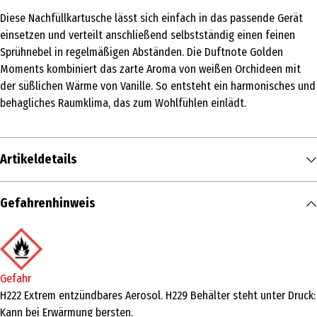
Diese Nachfüllkartusche lässt sich einfach in das passende Gerät
einsetzen und verteilt anschließend selbstständig einen feinen
Sprühnebel in regelmäßigen Abständen. Die Duftnote Golden
Moments kombiniert das zarte Aroma von weißen Orchideen mit
der süßlichen Wärme von Vanille. So entsteht ein harmonisches und
behagliches Raumklima, das zum Wohlfühlen einlädt.
Artikeldetails
Inhalt
Gefahrenhinweis
250 ml
Produkttyp
Raumspray
Gefahr
Anwendungsart
H222 Extrem entzündbares Aerosol. H229 Behälter steht unter Druck:
Kann bei Erwärmung bersten.
Aerosol