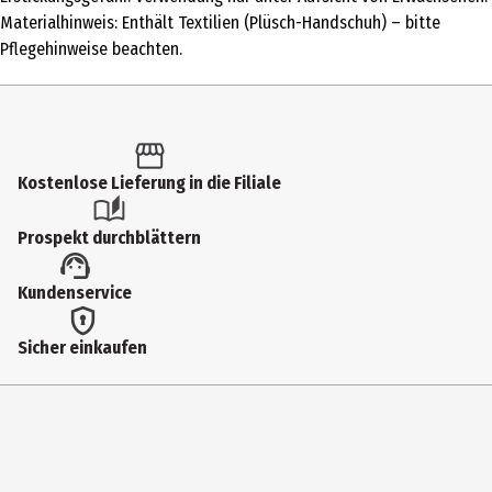
Materialhinweis: Enthält Textilien (Plüsch-Handschuh) – bitte
Altersempfehlung ab
Pflegehinweise beachten.
8 Jahre
Artikelnummer des Herstellers
BLOD0114
Hersteller
Kostenlose Lieferung in die Filiale
Asmodee GmbH
Prospekt durchblättern
Herstelleradresse
Friedrichstr. 47 45145 Essen
Kundenservice
Kontaktmöglichkeit
Sicher einkaufen
https://www.asmodee.de/