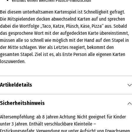
enthält einen weichen Plüsch-Handschuh
Bei diesem unterhaltsamen Kartenspiel ist Schnelligkeit gefragt.
Die Mitspielenden decken abwechselnd Karten auf und sprechen
dabei die Wortfolge „Taco, Katze, Plüsch, Käse, Pizza“ aus. Sobald
das gesprochene Wort mit der aufgedeckten Karte übereinstimmt,
müssen alle so schnell wie möglich mit der Hand auf den Stapel in
der Mitte schlagen. Wer als Letztes reagiert, bekommt den
gesamten Stapel. Ziel ist es, als Erste Person alle eigenen Karten
loszuwerden.
Artikeldetails
Inhalt
Sicherheitshinweis
1 Stk.
Altersempfehlung: ab 8 Jahren Achtung: Nicht geeignet für Kinder
Produkttyp
unter 3 Jahren. Enthält verschluckbare Kleinteile –
Aktionsspiele
Erstickungsgefahr. Verwendung nur unter Aufsicht von Erwachsenen.