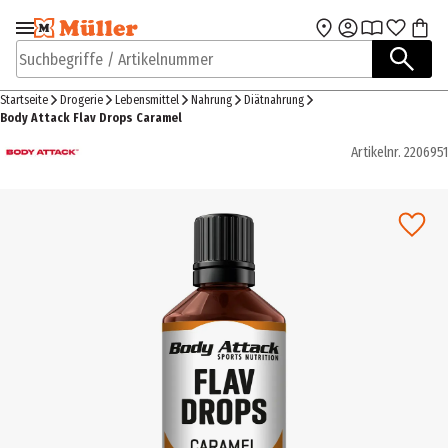
Zur Navigation
Zum Hauptinhalt
springen
springen
Suchbegriffe / Artikelnummer
Startseite
Drogerie
Lebensmittel
Nahrung
Diätnahrung
Body Attack Flav Drops Caramel
Artikelnr.
2206951