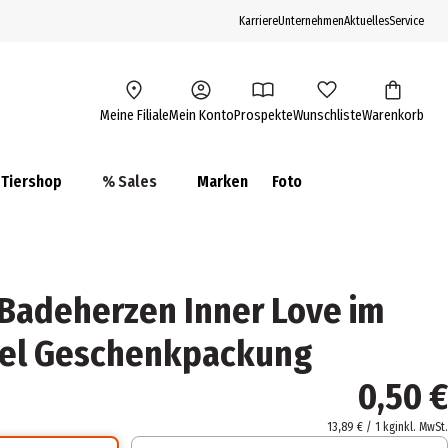
Karriere
Unternehmen
Aktuelles
Service
Meine Filiale
Mein Konto
Prospekte
Wunschliste
Warenkorb
Tiershop
% Sales
Marken
Foto
adeherzen Inner Love im
el Geschenkpackung
0,50 €
13,89 € / 1 kg
inkl. MwSt.