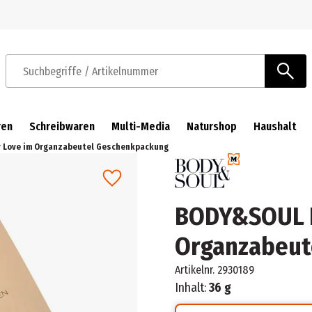
Zur Navigation springen
Zum Hauptinhalt springen
Suchbegriffe / Artikelnummer
ren
Schreibwaren
Multi-Media
Naturshop
Haushalt
 Love im Organzabeutel Geschenkpackung
BODY&SOUL B
Organzabeut
Artikelnr.
2930189
Inhalt:
36 g