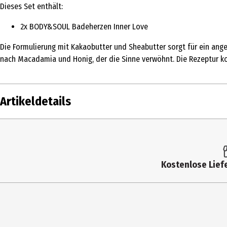
Dieses Set enthält:
2x BODY&SOUL Badeherzen Inner Love
Die Formulierung mit Kakaobutter und Sheabutter sorgt für ein an
nach Macadamia und Honig, der die Sinne verwöhnt. Die Rezeptur ko
Artikeldetails
Inhalt
36 g
Produkttyp
Badetabletten
Kostenlose Liefe
Dermatologisch
Nein
getestet
Einsatzbereich
Baden
2-Phasen-Pflege
Nein