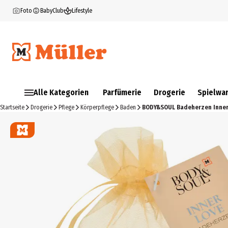
Foto
BabyClub
Lifestyle
Alle Kategorien
Parfümerie
Drogerie
Spielwa
Startseite
Drogerie
Pflege
Körperpflege
Baden
BODY&SOUL Badeherzen Inner