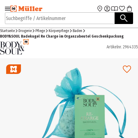
Zur Navigation
Zum Hauptinhalt
springen
springen
Suchbegriffe / Artikelnummer
Startseite
Drogerie
Pflege
Körperpflege
Baden
BODY&SOUL Badekugel Re Charge im Organzabeutel Geschenkpackung
Artikelnr.
2964335