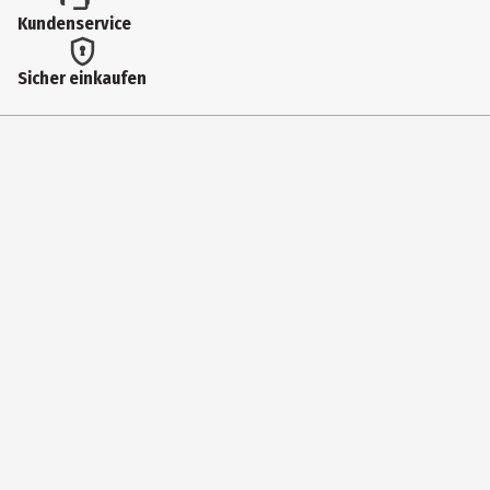
Kundenservice
Nein
Einsatzbereich
Sicher einkaufen
Baden
2-Phasen-Pflege
Nein
Hauttyp
alle Hauttypen
Inhaltsstoffe
Zea Mays Starch, Sodium Bicarbonate, Theobroma Cacao Seed
Butter, Citric Acid, Butyrospermum Parkii Butter, Parfum, Maris Sal,
Olea Europaea Fruit Oil, Sodium Sulfate, Sodium Chloride,
Limonene, Linalool, C I 61570
Produkteigenschaft
pflegend|reinigend