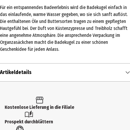
Für ein entspannendes Badeerlebnis wird die Badekugel einfach in
das einlaufende, warme Wasser gegeben, wo sie sich sanft auflöst.
Die enthaltenen Öle und Buttersorten tragen zu einem gepflegten
Hautgefühl bei. Der Duft von Küstenzypresse und Treibholz schafft
eine angenehme Atmosphäre. Die ansprechende Verpackung im
Organzasäckchen macht die Badekugel zu einer schönen
Geschenkidee für jeden Anlass.
Artikeldetails
Inhalt
50 g
Produkttyp
Kostenlose Lieferung in die Filiale
Badetabletten
Prospekt durchblättern
Dermatologisch getestet