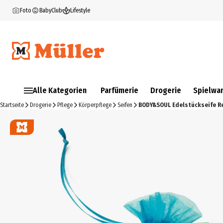
Foto
BabyClub
Lifestyle
Alle Kategorien
Parfümerie
Drogerie
Spielwa
Startseite
Drogerie
Pflege
Körperpflege
Seifen
BODY&SOUL Edelstückseife R