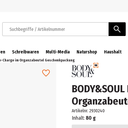
Zur Navigation springen
Zum Hauptinhalt springen
Suchbegriffe / Artikelnummer
ren
Schreibwaren
Multi-Media
Naturshop
Haushalt
e-Charge im Organzabeutel Geschenkpackung
BODY&SOUL E
Organzabeut
Artikelnr.
2930240
Inhalt:
80 g