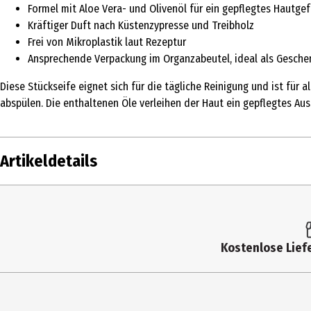
Formel mit Aloe Vera- und Olivenöl für ein gepflegtes Hautgef
Kräftiger Duft nach Küstenzypresse und Treibholz
Frei von Mikroplastik laut Rezeptur
Ansprechende Verpackung im Organzabeutel, ideal als Gesche
Diese Stückseife eignet sich für die tägliche Reinigung und ist für 
abspülen. Die enthaltenen Öle verleihen der Haut ein gepflegtes A
Artikeldetails
Inhalt
80 g
Produkttyp
Stückseifen
Kostenlose Liefe
Dermatologisch
Nein
getestet
Einsatzbereich
Seifen