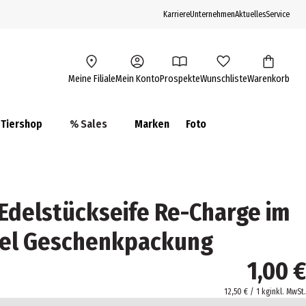
Karriere
Unternehmen
Aktuelles
Service
Meine Filiale
Mein Konto
Prospekte
Wunschliste
Warenkorb
Tiershop
% Sales
Marken
Foto
delstückseife Re-Charge im
el Geschenkpackung
1,00 €
12,50 € / 1 kg
inkl. MwSt.