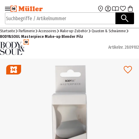
Zur Navigation
Zum Hauptinhalt
springen
springen
Suchbegriffe / Artikelnummer
Startseite
Parfümerie
Accessoires
Make-up-Zubehör
Quasten & Schwämme
BODY&SOUL Masterpiece Make-up Blender Pilz
Artikelnr.
2809102