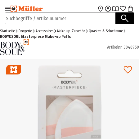
Zur Navigation
Zum Hauptinhalt
springen
springen
Suchbegriffe / Artikelnummer
Startseite
Drogerie
Accessoires
Make-up-Zubehör
Quasten & Schwämme
BODY&SOUL Masterpiece Make-up Puffs
Artikelnr.
3040959