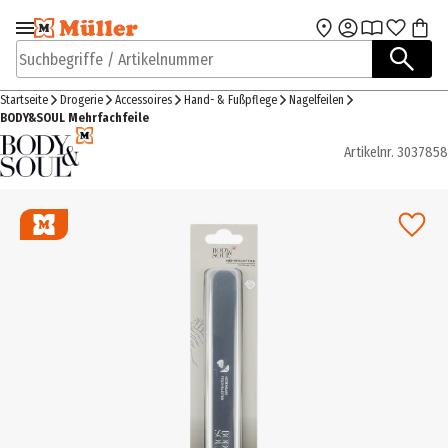
Zur Navigation
Zum Hauptinhalt
springen
springen
Suchbegriffe / Artikelnummer
Startseite
Drogerie
Accessoires
Hand- & Fußpflege
Nagelfeilen
BODY&SOUL Mehrfachfeile
Artikelnr.
3037858