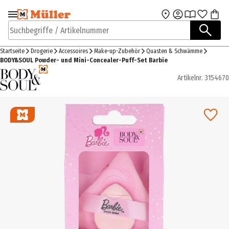
Zur Navigation
Zum Hauptinhalt
springen
springen
Suchbegriffe / Artikelnummer
Startseite
Drogerie
Accessoires
Make-up-Zubehör
Quasten & Schwämme
BODY&SOUL Powder- und Mini-Concealer-Puff-Set Barbie
Artikelnr.
3154670