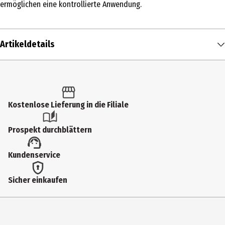
ermöglichen eine kontrollierte Anwendung.
Artikeldetails
Inhalt
1 Stk.
Produkttyp
Kostenlose Lieferung in die Filiale
Make-Up Schwämmchen
Prospekt durchblättern
Materialdetails
Kundenservice
Polyester, Polyurethan, PU-Leder
Farbe
Sicher einkaufen
Rosa
Pflegehinweis
Regelmäßig vorsichtig mit warmem Wasser und milder Seife