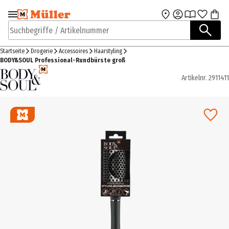
Zur Navigation
Zum Hauptinhalt
springen
springen
Suchbegriffe / Artikelnummer
Startseite
Drogerie
Accessoires
Haarstyling
BODY&SOUL Professional-Rundbürste groß
Artikelnr.
2911411