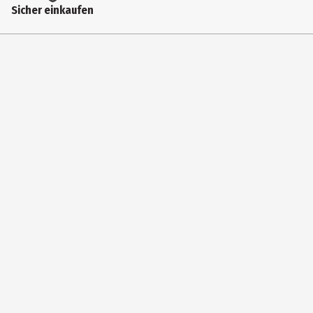
Sicher einkaufen
6 cm
Höhe
28 cm
Tiefe
6.1 cm
Hersteller
InCase Handelsgesellschaft mbH
Herstelleradresse
Nordsternstraße 25, D-45329 Essen
Kontaktmöglichkeit
service@incase-gmbh.de