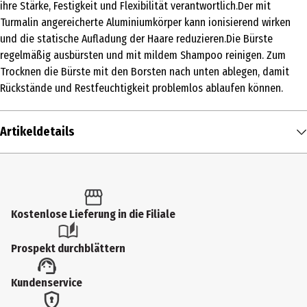
ihre Stärke, Festigkeit und Flexibilität verantwortlich.Der mit
Turmalin angereicherte Aluminiumkörper kann ionisierend wirken
und die statische Aufladung der Haare reduzieren.Die Bürste
regelmäßig ausbürsten und mit mildem Shampoo reinigen. Zum
Trocknen die Bürste mit den Borsten nach unten ablegen, damit
Rückstände und Restfeuchtigkeit problemlos ablaufen können.
Artikeldetails
Inhalt
1 Stk.
Produkttyp
Kostenlose Lieferung in die Filiale
Bürsten
Prospekt durchblättern
Materialdetails
Kundenservice
Aluminium, Nylon
Breite