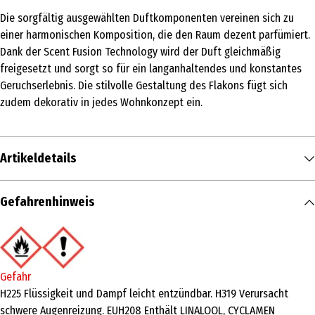
Die sorgfältig ausgewählten Duftkomponenten vereinen sich zu
einer harmonischen Komposition, die den Raum dezent parfümiert.
Dank der Scent Fusion Technology wird der Duft gleichmäßig
freigesetzt und sorgt so für ein langanhaltendes und konstantes
Geruchserlebnis. Die stilvolle Gestaltung des Flakons fügt sich
zudem dekorativ in jedes Wohnkonzept ein.
Artikeldetails
Inhalt
Gefahrenhinweis
80 ml
Produkttyp
Lufterfrischer & Raumduft
Gefahr
Inhaltsstoffe
H225 Flüssigkeit und Dampf leicht entzündbar. H319 Verursacht
schwere Augenreizung. EUH208 Enthält LINALOOL, CYCLAMEN
ALCOHOL, PPG-2 ME- THYL ETHER, LINALOOL, CYCLAMEN AL- DEHYDE,