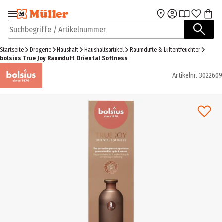
Zur Navigation
Zum Hauptinhalt
springen
springen
Suchbegriffe / Artikelnummer
Startseite
Drogerie
Haushalt
Haushaltsartikel
Raumdüfte & Luftentfeuchter
bolsius True Joy Raumduft Oriental Softness
Artikelnr.
3022609