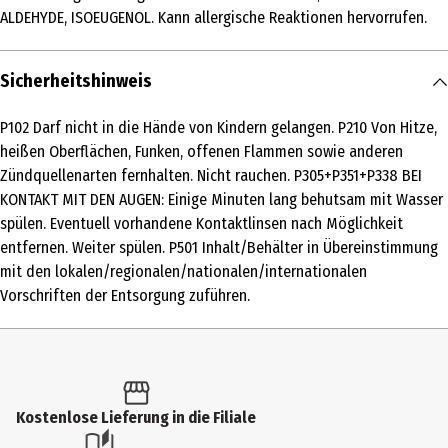
ALDEHYDE, ISOEUGENOL. Kann allergische Reaktionen hervorrufen.
TRIMETHYL-1- CYCLOHEXE- NYLBUTAN-2- ONE, ISOEUGENOL, Ethanol,
ISOEUGENOL
Sicherheitshinweis
Hersteller
Bolsius Deutschland GmbH
P102 Darf nicht in die Hände von Kindern gelangen. P210 Von Hitze,
Herstelleradresse
heißen Oberflächen, Funken, offenen Flammen sowie anderen
Zündquellenarten fernhalten. Nicht rauchen. P305+P351+P338 BEI
Martin-Kremmer-Straße 14, 45327 Essen
KONTAKT MIT DEN AUGEN: Einige Minuten lang behutsam mit Wasser
Kontaktmöglichkeit
spülen. Eventuell vorhandene Kontaktlinsen nach Möglichkeit
entfernen. Weiter spülen. P501 Inhalt/Behälter in Übereinstimmung
contact@bolsius.com
mit den lokalen/regionalen/nationalen/internationalen
Vorschriften der Entsorgung zuführen.
Kostenlose Lieferung in die Filiale