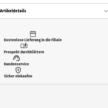
Artikeldetails
Inhalt
1 Stk.
Produkttyp
Kostenlose Lieferung in die Filiale
Schalen
Prospekt durchblättern
Breite
Kundenservice
14.5 cm
Durchmesser
Sicher einkaufen
14.5 cm
Fassungsvermögen
500 ml
Geeignet für