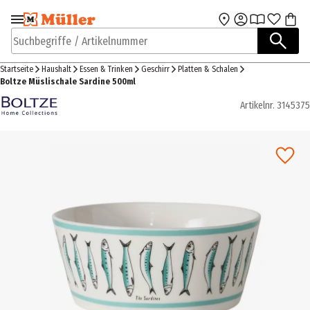
Zur Navigation
Zum Hauptinhalt
springen
springen
Suchbegriffe / Artikelnummer
Startseite
Haushalt
Essen & Trinken
Geschirr
Platten & Schalen
Boltze Müslischale Sardine 500ml
Artikelnr.
3145375