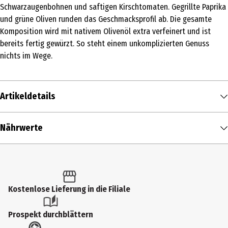
Schwarzaugenbohnen und saftigen Kirschtomaten. Gegrillte Paprika
und grüne Oliven runden das Geschmacksprofil ab. Die gesamte
Komposition wird mit nativem Olivenöl extra verfeinert und ist
bereits fertig gewürzt. So steht einem unkomplizierten Genuss
nichts im Wege.
Artikeldetails
Inhalt
Nährwerte
250 g
Nährwerte je
100 g
Produkttyp
Brennwert
126 kcal / 529 kJ
Feinkost
Fett in g
2,2 g
Kostenlose Lieferung in die Filiale
Zutaten
- davon gesättigte Fettsäuren in g
0,4 g
Erbsen, Wasser, vorgekochter DINKELWEIZEN, Schwarzaugenbohnen,
Prospekt durchblättern
gegrillte Paprika rot, Kirschtomaten geschnitten, natives Olivenöl
Kohlenhydrate in g
20 g