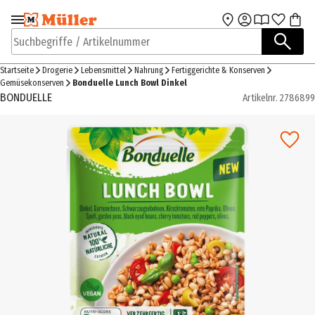
Zur Navigation
Zum Hauptinhalt
springen
springen
Suchbegriffe / Artikelnummer
Startseite
Drogerie
Lebensmittel
Nahrung
Fertiggerichte & Konserven
Gemüsekonserven
Bonduelle Lunch Bowl Dinkel
BONDUELLE
Artikelnr.
2786899