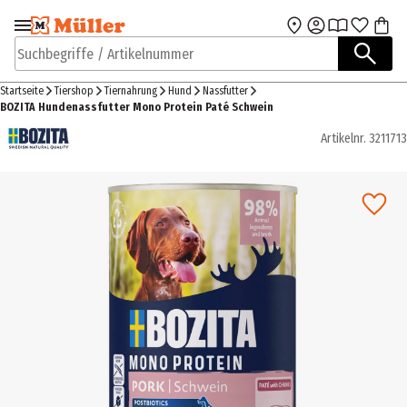
Zur Navigation
Zum Hauptinhalt
springen
springen
Suchbegriffe / Artikelnummer
Startseite
Tiershop
Tiernahrung
Hund
Nassfutter
BOZITA Hundenassfutter Mono Protein Paté Schwein
Artikelnr.
3211713