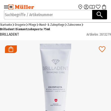
Zur Navigation
Zum Hauptinhalt
springen
springen
Suchbegriffe / Artikelnummer
Startseite
Drogerie
Pflege
Mund- & Zahnpflege
Zahncreme
Brilladent Diamantzahnpasta 75ml
BRILLADENT
Artikelnr.
2813279