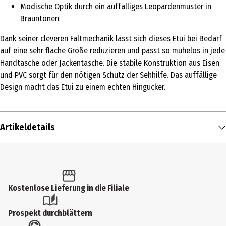
Modische Optik durch ein auffälliges Leopardenmuster in
Brauntönen
Dank seiner cleveren Faltmechanik lässt sich dieses Etui bei Bedarf
auf eine sehr flache Größe reduzieren und passt so mühelos in jede
Handtasche oder Jackentasche. Die stabile Konstruktion aus Eisen
und PVC sorgt für den nötigen Schutz der Sehhilfe. Das auffällige
Design macht das Etui zu einem echten Hingucker.
Artikeldetails
Inhalt
1 Stk.
Produkttyp
Kostenlose Lieferung in die Filiale
Brillenetuis
Prospekt durchblättern
Materialdetails