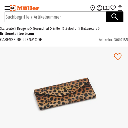
Zur Navigation
Zum Hauptinhalt
springen
springen
Suchbegriffe / Artikelnummer
Startseite
Drogerie
Gesundheit
Brillen & Zubehör
Brillenetuis
Brillenetui leo braun
CARESSE BRILLENMODE
Artikelnr.
3080185