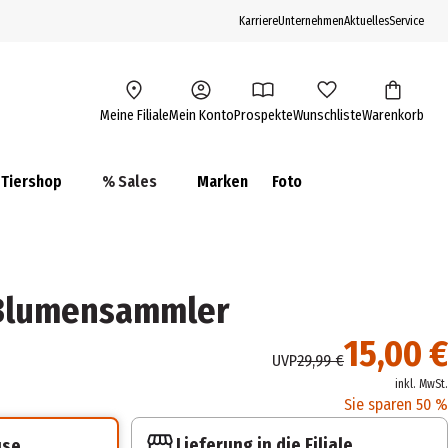
Karriere
Unternehmen
Aktuelles
Service
Meine Filiale
Mein Konto
Prospekte
Wunschliste
Warenkorb
Tiershop
% Sales
Marken
Foto
 Blumensammler
15,00 €
UVP
29,99 €
inkl. MwSt.
Sie sparen 50 %
Lieferung in die Filiale
use