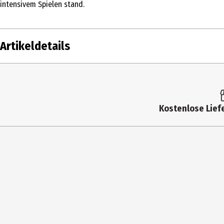
intensivem Spielen stand.
Artikeldetails
Inhalt
Produkttyp
Kostenlose Liefe
Altersempfehlung ab
Artikelnummer des Herstellers
Hersteller
Herstelleradresse
Kontaktmöglichkeit