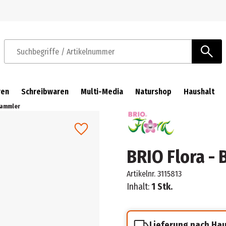
Zur Navigation springen
Zum Hauptinhalt springen
Suchbegriffe / Artikelnummer
ren
Schreibwaren
Multi-Media
Naturshop
Haushalt
sammler
BRIO Flora -
Artikelnr.
3115813
Inhalt:
1 Stk.
Lieferung nach Ha