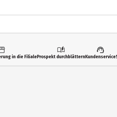
1 Stk.
Spielwelten
rung in die Filiale
Prospekt durchblättern
Kundenservice
3 Jahre
636228002
Ravensburger Verlag GmbH
Robert - Bosch - Str. 1 88214 Ravensburg
https://www.ravensburger.de/