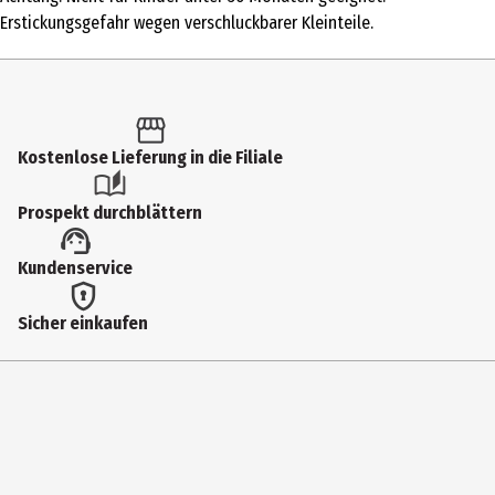
Produkttyp
Erstickungsgefahr wegen verschluckbarer Kleinteile.
Landwirtschaftliche Modelle
Altersempfehlung ab
4 Jahre
Kostenlose Lieferung in die Filiale
Altersempfehlung bis
8 Jahre
Prospekt durchblättern
Artikelnummer des Herstellers
Kundenservice
02332
Lizenz (spw)
Sicher einkaufen
BRUDER Landwirtschaft
Materialdetails
Kunststoff
Zielgruppe