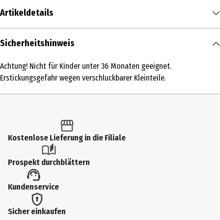
Artikeldetails
Inhalt
Sicherheitshinweis
1 Stk.
Achtung! Nicht für Kinder unter 36 Monaten geeignet.
Produkttyp
Erstickungsgefahr wegen verschluckbarer Kleinteile.
Freizeitfahrzeuge & Camping
Maßstab
ca. 1:16
Kostenlose Lieferung in die Filiale
Altersempfehlung ab
4 Jahre
Prospekt durchblättern
Altersempfehlung bis
Kundenservice
8 Jahre
Artikelnummer des Herstellers
Sicher einkaufen