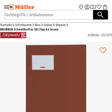
Zur Navigation
Zum Hauptinhalt
springen
springen
Suchbegriffe / Artikelnummer
Startseite
Schreibwaren
Büro
Ordner & Mappen
BRUNNEN Schnellhefter FACT!pp A4 braun
Artikelnr.
3023251