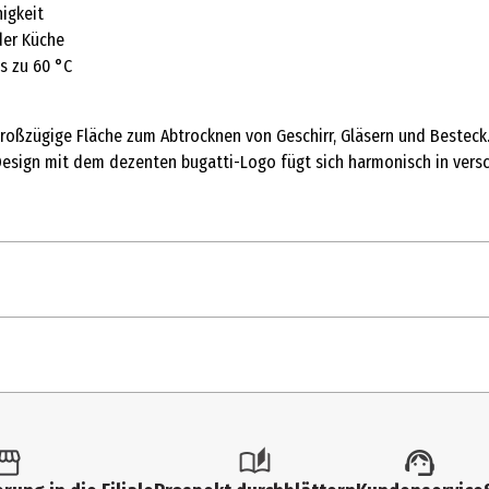
igkeit
der Küche
s zu 60 °C
großzügige Fläche zum Abtrocknen von Geschirr, Gläsern und Besteck
Design mit dem dezenten bugatti-Logo fügt sich harmonisch in versc
1 Stk.
Geschirrtücher
50 cm
100% Baumwolle