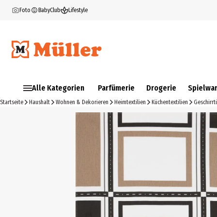
Foto
BabyClub
Lifestyle
Alle Kategorien
Parfümerie
Drogerie
Spielwa
Startseite
Haushalt
Wohnen & Dekorieren
Heimtextilien
Küchentextilien
Geschirrt