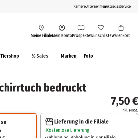
Karriere
Unternehmen
Aktuelles
Service
Meine Filiale
Mein Konto
Prospekte
Wunschliste
Warenkorb
Tiershop
% Sales
Marken
Foto
schirrtuch bedruckt
7,50 €
inkl. MwSt.
Lieferung in die Filiale
use
Kostenlose Lieferung
n
Zahlung bei Abholung in der Filiale
0 €