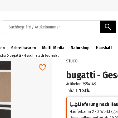
Zur Navigation springen
Zum Hauptinhalt springen
Suchbegriffe / Artikelnummer
ren
Schreibwaren
Multi-Media
Naturshop
Haushalt
ücher
bugatti - Geschirrtuch bedruckt
STUCO
bugatti - Ge
Artikelnr.
2954149
Inhalt:
1 Stk.
Lieferung nach Ha
Lieferbar in 2 - 3 Werktage
Versandkostenfrei ab 49,0