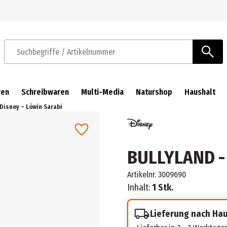
Zur Navigation springen
Zum Hauptinhalt springen
Suchbegriffe / Artikelnummer
ren
Schreibwaren
Multi-Media
Naturshop
Haushalt
Disney – Löwin Sarabi
BULLYLAND - 
Artikelnr.
3009690
Inhalt:
1 Stk.
Lieferung nach Ha