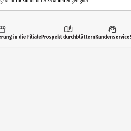
ng! Nicht für Kinder unter 36 Monaten geeignet
3 Jahre
8 Jahre
Kindergartenkinder|Grundschüler
rung in die Filiale
Prospekt durchblättern
Kundenservice
BULLYWORLD GmbH
Gewerbestr. 11 83365 Nußdorf
https://bullyland.de/