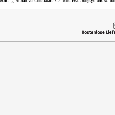
Achtung! Enthält verschluckbare Kleinteile. Erstickungsgefahr. Achtu
Altersempfehlung ab
Altersempfehlung bis
Zielgruppe
Kostenlose Liefe
Hersteller
Herstelleradresse
Kontaktmöglichkeit