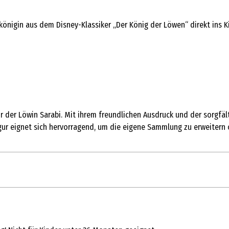
önigin aus dem Disney-Klassiker „Der König der Löwen“ direkt ins Kin
ur der Löwin Sarabi. Mit ihrem freundlichen Ausdruck und der sorgfält
ur eignet sich hervorragend, um die eigene Sammlung zu erweitern o
1 Stk.
Spiel- & Sammelfiguren