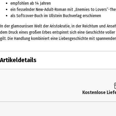
empfohlen ab 14 Jahren
ein fesselnder New-Adult-Roman mit „Enemies to Lovers“-Th
als Softcover-Buch im Ullstein Buchverlag erschienen
In der glamourösen Welt der Aristokratie, in der Reichtum und Anse
dem Druck eines großen Erbes entspinnt sich eine Geschichte volle
gilt. Die Handlung kombiniert eine Liebesgeschichte mit spannenden 
Artikeldetails
Inhalt
Produkttyp
Kostenlose Liefe
Altersempfehlung ab
Autor