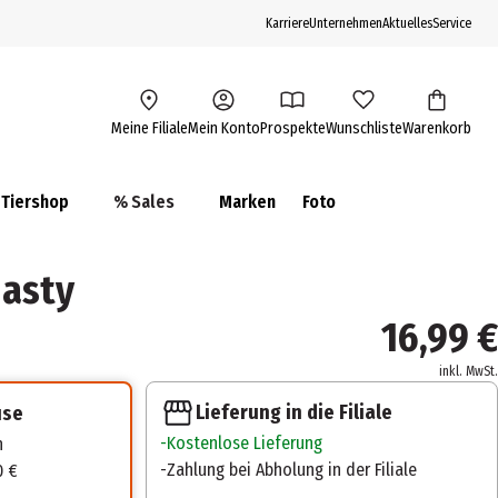
Karriere
Unternehmen
Aktuelles
Service
Meine Filiale
Mein Konto
Prospekte
Wunschliste
Warenkorb
Tiershop
% Sales
Marken
Foto
asty
16,99 €
inkl. MwSt.
Lieferung in die Filiale
use
Kostenlose Lieferung
n
Zahlung bei Abholung in der Filiale
0 €