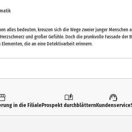
ematik
hen alles bedeuten, kreuzen sich die Wege zweier junger Menschen a
r Herzschmerz und großer Gefühle. Doch die prunkvolle Fassade der 
Elementen, die an eine Detektivarbeit erinnern.
1 Stk.
New Adult
rung in die Filiale
Prospekt durchblättern
Kundenservice
14 Jahre
Marinello, Julie