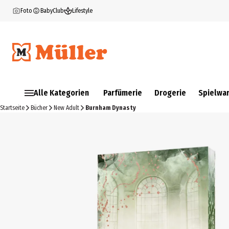
Foto
BabyClub
Lifestyle
Alle Kategorien
Parfümerie
Drogerie
Spielwa
Startseite
Bücher
New Adult
Burnham Dynasty