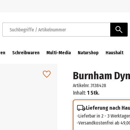
Zur Navigation springen
Zum Hauptinhalt springen
Suchbegriffe / Artikelnummer
ren
Schreibwaren
Multi-Media
Naturshop
Haushalt
Burnham Dyn
Artikelnr.
3138428
Inhalt:
1 Stk.
Lieferung nach Ha
Lieferbar in 2 - 3 Werktage
Versandkostenfrei ab 49,0