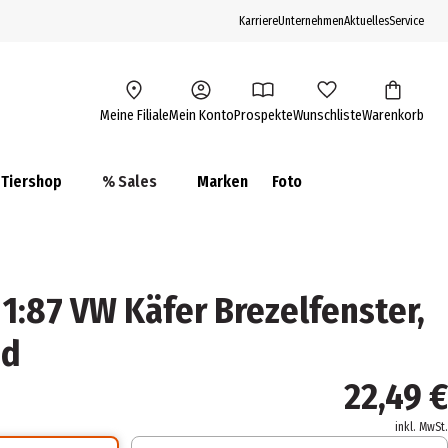
Karriere
Unternehmen
Aktuelles
Service
Meine Filiale
Mein Konto
Prospekte
Wunschliste
Warenkorb
Tiershop
% Sales
Marken
Foto
1:87 VW Käfer Brezelfenster,
nd
22,49 €
inkl. MwSt.