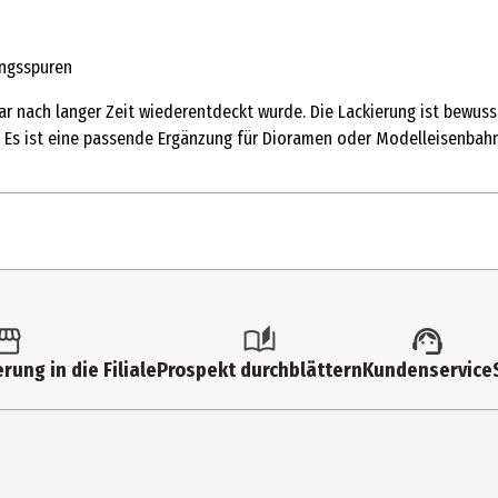
ungsspuren
nbar nach langer Zeit wiederentdeckt wurde. Die Lackierung ist bewu
. Es ist eine passende Ergänzung für Dioramen oder Modelleisenbahn
1 Stk.
Dekoration
rung in die Filiale
Prospekt durchblättern
Kundenservice
14 Jahre
52915
Busch GmbH & Co. KG Modell-Spielwaren