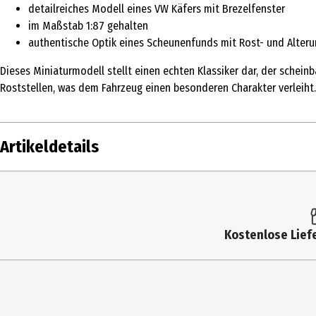
detailreiches Modell eines VW Käfers mit Brezelfenster
im Maßstab 1:87 gehalten
authentische Optik eines Scheunenfunds mit Rost- und Alter
Dieses Miniaturmodell stellt einen echten Klassiker dar, der schei
Roststellen, was dem Fahrzeug einen besonderen Charakter verleiht
Artikeldetails
Inhalt
Produkttyp
Kostenlose Liefe
Altersempfehlung ab
Artikelnummer des Herstellers
Hersteller