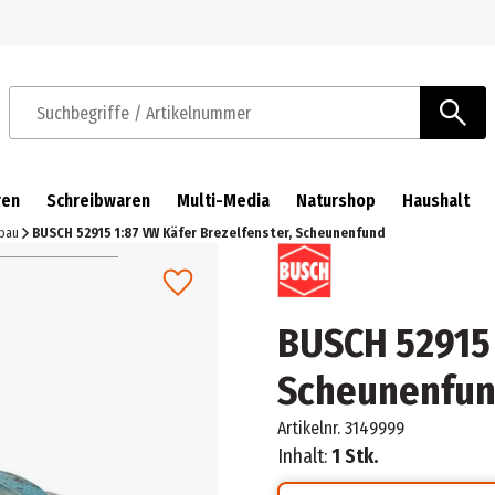
Zur Navigation springen
Zum Hauptinhalt springen
Suchbegriffe / Artikelnummer
ren
Schreibwaren
Multi-Media
Naturshop
Haushalt
sbau
BUSCH 52915 1:87 VW Käfer Brezelfenster, Scheunenfund
BUSCH 52915 
Scheunenfu
Artikelnr.
3149999
Inhalt:
1 Stk.