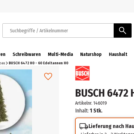
Zur Navigation springen
Zum Hauptinhalt springen
Suchbegriffe / Artikelnummer
ren
Schreibwaren
Multi-Media
Naturshop
Haushalt
sbau
BUSCH 6472 H0 - 60 Edeltannen H0
BUSCH 6472 H
Artikelnr.
146019
Inhalt:
1 Stk.
Lieferung nach Ha