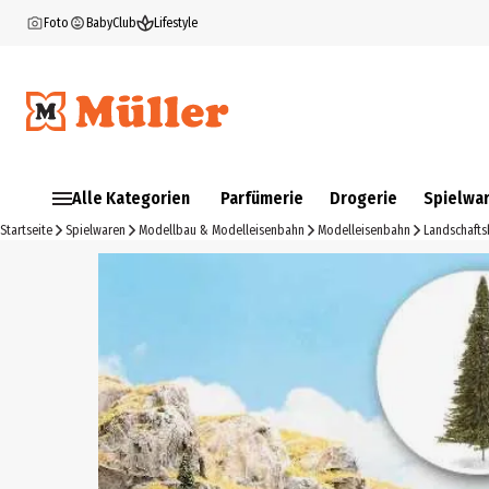
Foto
BabyClub
Lifestyle
Alle Kategorien
Parfümerie
Drogerie
Spielwa
Startseite
Spielwaren
Modellbau & Modelleisenbahn
Modelleisenbahn
Landschaft