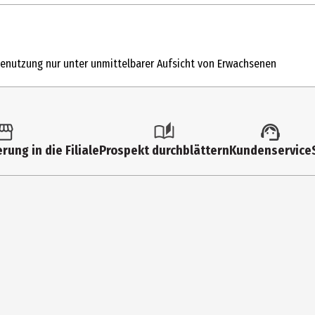
Benutzung nur unter unmittelbarer Aufsicht von Erwachsenen
rung in die Filiale
Prospekt durchblättern
Kundenservice
und technische Änderungen vor. Zur Darstellung der Neuheiten werden
öglich.
me