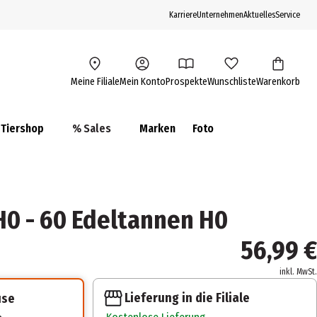
Karriere
Unternehmen
Aktuelles
Service
Meine Filiale
Mein Konto
Prospekte
Wunschliste
Warenkorb
Tiershop
% Sales
Marken
Foto
0 - 60 Edeltannen H0
56,99 €
inkl. MwSt.
Lieferung in die Filiale
use